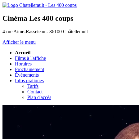
Cinéma Les 400 coups
4 rue Aime-Rasseteau - 86100 Châtellerault
Afficher le menu
Accueil
Films à l'affiche
Horaires
Prochainement
Événements
Infos pratiques
Tarifs
Contact
Plan d'accès